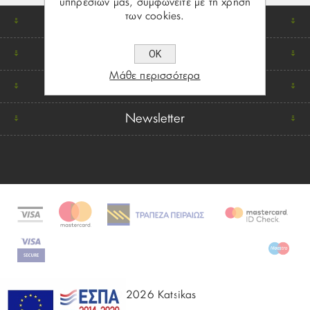
υπηρεσιών μας, συμφωνείτε με τη χρήση
των cookies.
Βρείτε μας
Πληροφορίες
ΟΚ
Μάθε περισσότερα
Ο λογαριασμός μου
Newsletter
© 2026 Katsikas