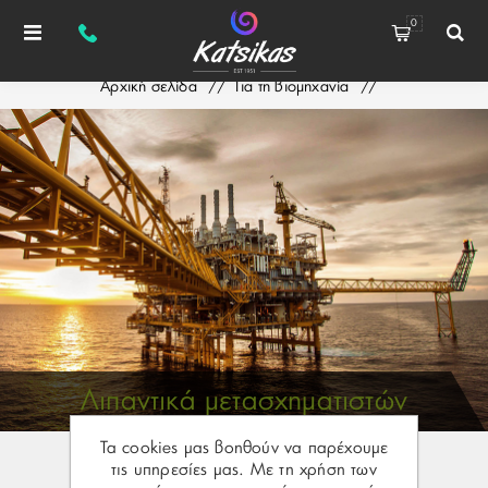
0
Αρχική σελίδα
/
Για τη βιομηχανία
/
Λιπαντικά μετασχηματιστών
Λιπαντικά μετασχηματιστών
Τα cookies μας βοηθούν να παρέχουμε
τις υπηρεσίες μας. Με τη χρήση των