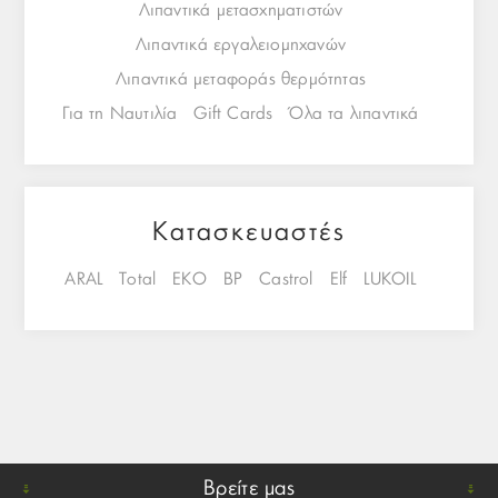
Λιπαντικά μετασχηματιστών
Λιπαντικά εργαλειομηχανών
Λιπαντικά μεταφοράς θερμότητας
Για τη Ναυτιλία
Gift Cards
Όλα τα λιπαντικά
Κατασκευαστές
ARAL
Total
EKO
BP
Castrol
Elf
LUKOIL
Βρείτε μας