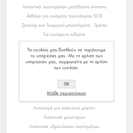
Λιπαντικά συστημάτων μετάδοσης κίνησης
Adblue για οχήματα τεχνολογίας SCR
Τρακτέρ και Γεωργικά μηχανήματα
Γράσα
Για αυτόματα κιβώτια
Ειδικά προϊόντα οχημάτων
Τα cookies μας βοηθούν να παρέχουμε
Λιπαντικά κινητήρων για Ακτοπλοϊα 0 Αλιεϊα
τις υπηρεσίες μας. Με τη χρήση των
υπηρεσιών μας, συμφωνείτε με τη χρήση
Για τη βιομηχανία
των cookies.
Λιπαντικά κυκλοφοριακών συστημάτων
Λιπαντικά αεροσυμπιεστών
ΟΚ
Λιπαντικά κατεργασίας μετάλων
Μάθε περισσότερα
Γράσα βιομηχανικών εφαρμογών
Λιπαντικά για καλούπια μπετόν
Λιπαντικά μειωτήρων
Λιπαντικά υδραυλικών συστημάτων