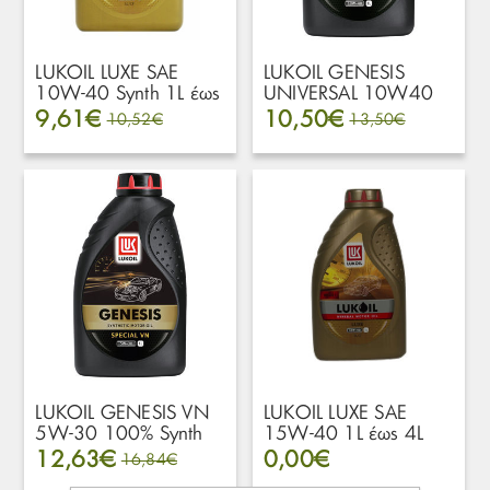
LUKOIL LUXE SAE
LUKOIL GENESIS
10W-40 Synth 1L έως
UNIVERSAL 10W40
205L
SN/CF Synth 1L έως
9,61€
10,50€
10,52€
13,50€
205L
LUKOIL GENESIS VN
LUKOIL LUXE SAE
5W-30 100% Synth
15W-40 1L έως 4L
1L έως 205L
12,63€
0,00€
16,84€