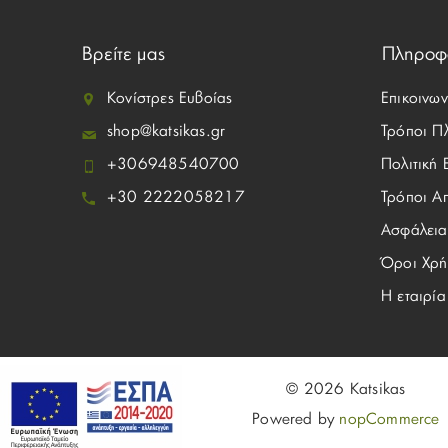
Βρείτε μας
Πληροφ
Κονίστρες Ευβοίας
Επικοινων
shop@katsikas.gr
Τρόποι Π
+306948540700
Πολιτική
+30 2222058217
Τρόποι Α
Ασφάλεια
Όροι Χρή
Η εταιρία
© 2026 Katsikas
Powered by
nopCommerce