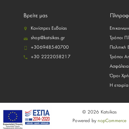
Βρείτε μας
Πληροφ
Κονίστρες Ευβοίας
Επικοινων
shop@katsikas.gr
Τρόποι Π
+306948540700
Πολιτική
+30 2222058217
Τρόποι Α
Ασφάλεια
Όροι Χρή
Η εταιρία
© 2026 Katsikas
Powered by
nopCommerce