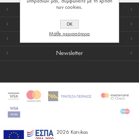
υπηρεσιών μας, συμφωνείτε με τη χρήση
των cookies.
Βρείτε μας
Πληροφορίες
ΟΚ
Μάθε περισσότερα
Ο λογαριασμός μου
Newsletter
© 2026 Katsikas