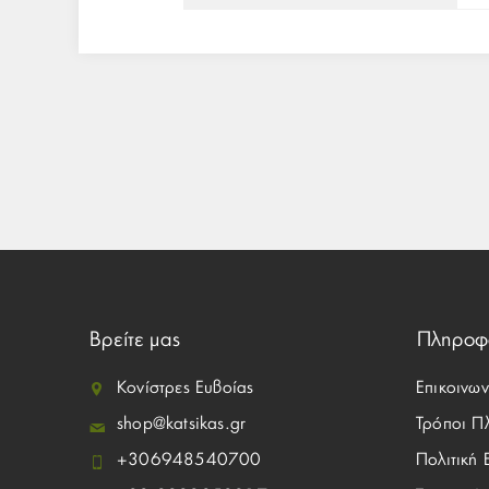
Βρείτε μας
Πληροφ
Κονίστρες Ευβοίας
Επικοινων
shop@katsikas.gr
Τρόποι Π
+306948540700
Πολιτική