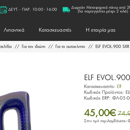
Δωρεάν Μεταφορικά πάνω από 2
ΔΕΥΤ. - ΠΑΡ. 10:00 - 16:00
(Για παραγγελίες μέχρι 2 κιλά)
Λιπαντικά
Κατασκευαστές
Η εταιρία μας
σελίδα
/
Για τον ιδιώτη
/
Για το αυτοκίνητο
/
ELF EVOL.900 SX
ELF EVOL.90
Κατασκευαστής:
Elf
Κωδικός Προϊόντος:
E
Κωδικός ERP:
ΦΛ-05-
45,00€
74,
Στην τιμή περιλαμβάνεται