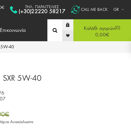
ΤΗΛ. ΠΑΡΑΓΓΕΛΙΕΣ
0€
CALL ME BACK
(+30)22220 58217
0
Καλάθι αγορών
Επικοινωνία
0,00€
R 5W-40
0 SXR 5W-40
LF6
007
90€
 Φόρος Ανακύκλωσης