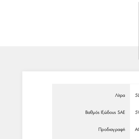
Λίτρα
5
Βαθμός Ιξώδους SAE
5
Προδιαγραφή
A