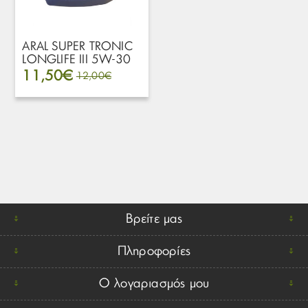
ARAL SUPER TRONIC
LONGLIFE III 5W-30
1L έως 60L
11,50€
12,00€
Βρείτε μας
Πληροφορίες
Ο λογαριασμός μου