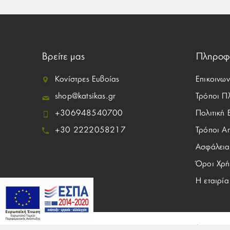
Βρείτε μας
Πληροφ
Κονίστρες Ευβοίας
Επικοινων
shop@katsikas.gr
Τρόποι Π
+306948540700
Πολιτική
+30 2222058217
Τρόποι Α
Ασφάλεια
Όροι Χρή
Η εταιρία
© 2026 Katsikas