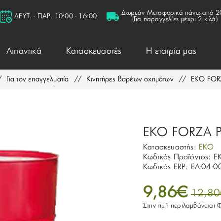
Δωρεάν Μεταφορικά πάνω από 2
ΔΕΥΤ. - ΠΑΡ. 10:00 - 16:00
(Για παραγγελίες μέχρι 2 κιλά)
Λιπαντικά
Κατασκευαστές
Η εταιρία μας
/
Για τον επαγγελματία
/
Κινητήρες βαρέων οχημάτων
/
EKO FOR
EKO FORZA 
Κατασκευαστής:
EKO
Κωδικός Προϊόντος:
E
Κωδικός ERP:
ΕΛ-04-0
9,86€
12,8
Στην τιμή περιλαμβάνεται