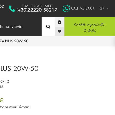
ΤΗΛ. ΠΑΡΑΓΓΕΛΙΕΣ
0€
CALL ME BACK
(+30)22220 58217
0
Καλάθι αγορών
Επικοινωνία
0,00€
ZA PLUS 20W-50
PLUS 20W-50
KO10
05
0€
 Φόρος Ανακύκλωσης