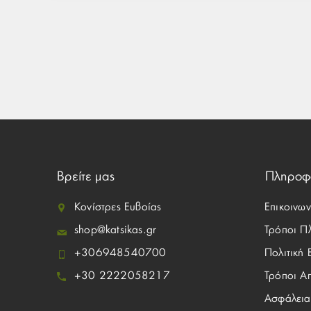
Βρείτε μας
Πληροφ
Κονίστρες Ευβοίας
Επικοινων
shop@katsikas.gr
Τρόποι Π
+306948540700
Πολιτική
+30 2222058217
Τρόποι Α
Ασφάλεια