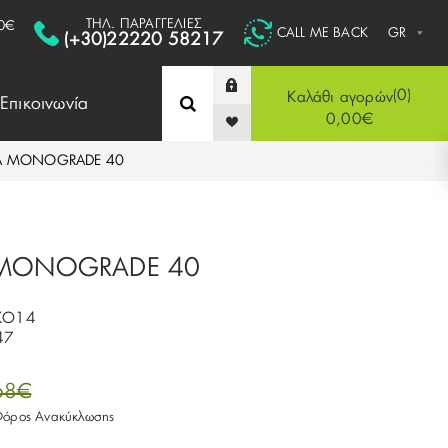
ΤΗΛ. ΠΑΡΑΓΓΕΛΙΕΣ
0€
CALL ME BACK
(+30)22220 58217
0
Καλάθι αγορών
Επικοινωνία
0,00€
A MONOGRADE 40
 MONOGRADE 40
KO14
47
68€
 Φόρος Ανακύκλωσης