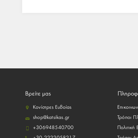
Βρείτε μας
Πληροφ
Κονίστρες Ευβοίας
Επικοινων
shop@katsikas.gr
Τρόποι Π
+306948540700
Πολιτική
+30 2222058217
Τρόποι Α