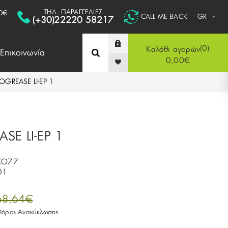
ΤΗΛ. ΠΑΡΑΓΓΕΛΙΕΣ
0€
CALL ME BACK
(+30)22220 58217
0
Καλάθι αγορών
Επικοινωνία
0,00€
OGREASE LI-EP 1
SE LI-EP 1
KO77
01
68,64€
 Φόρος Ανακύκλωσης