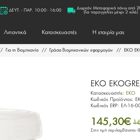
Δωρεάν Μεταφορικά πάνω από 2
ΔΕΥΤ. - ΠΑΡ. 10:00 - 16:00
(Για παραγγελίες μέχρι 2 κιλά)
Λιπαντικά
Κατασκευαστές
Η εταιρία μας
/
Για τη βιομηχανία
/
Γράσα βιομηχανικών εφαρμογών
/
EKO EK
EKO EKOGREA
Κατασκευαστής:
EKO
Κωδικός Προϊόντος:
E
Κωδικός ERP:
ΕΛ-16-0
145,30€
1
Στην τιμή περιλαμβάνεται