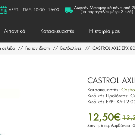
Δωρεάν Μεταφορικά πάνω από 2
ΔΕΥΤ. - ΠΑΡ. 10:00 - 16:00
(Για παραγγελίες μέχρι 2 κιλά)
Λιπαντικά
Κατασκευαστές
Η εταιρία μας
ή σελίδα
/
Για τον ιδιώτη
/
Βαλβολίνες
/
CASTROL AXLE EPX 8
CASTROL AXL
Κατασκευαστής:
Castro
Κωδικός Προϊόντος:
C
Κωδικός ERP:
ΚΛ-12-0
12,50€
13,
Στην τιμή περιλαμβάνεται