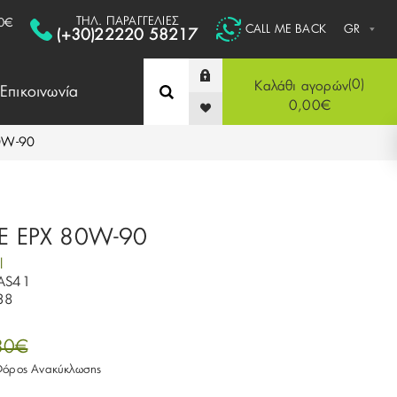
ΤΗΛ. ΠΑΡΑΓΓΕΛΙΕΣ
0€
CALL ME BACK
(+30)22220 58217
0
Καλάθι αγορών
Επικοινωνία
0,00€
0W-90
E EPX 80W-90
l
AS41
38
30€
 Φόρος Ανακύκλωσης