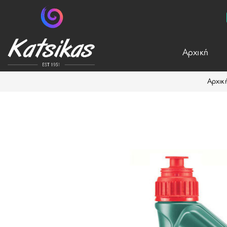
Aρχική
Αρχικ