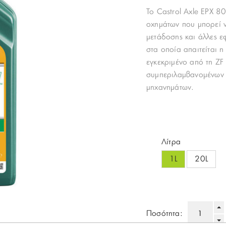
Το Castrol Axle EPX 8
οχημάτων που μπορεί ν
μετάδοσης και άλλες ε
στα οποία απαιτείται 
εγκεκριμένο από τη Z
συμπεριλαμβανομένων 
μηχανημάτων.
Λίτρα
1L
20L
Ποσότητα: