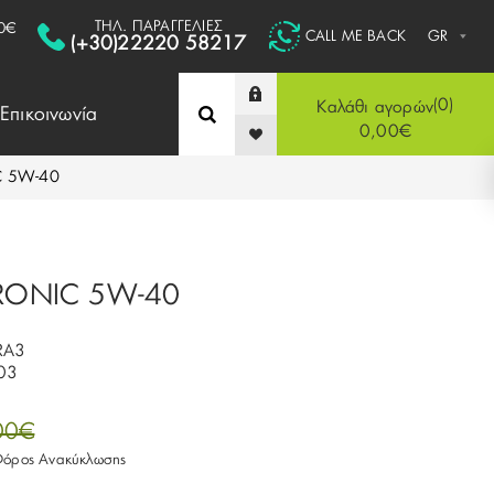
ΤΗΛ. ΠΑΡΑΓΓΕΛΙΕΣ
0€
CALL ME BACK
(+30)22220 58217
0
Καλάθι αγορών
Επικοινωνία
0,00€
C 5W-40
TRONIC 5W-40
RA3
03
00€
 Φόρος Ανακύκλωσης