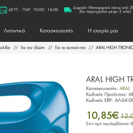
Δωρεάν Μεταφορικά πάνω από 2
ΔΕΥΤ. - ΠΑΡ. 10:00 - 16:00
(Για παραγγελίες μέχρι 2 κιλά)
Λιπαντικά
Κατασκευαστές
Η εταιρία μας
σελίδα
/
Για τον ιδιώτη
/
Για το αυτοκίνητο
/
ARAL HIGH TRONI
ARAL HIGH 
Κατασκευαστής:
ARAL
Κωδικός Προϊόντος:
A
Κωδικός ERP:
ΑΛ-04-0
10,85€
12,
Στην τιμή περιλαμβάνεται