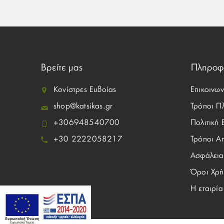
Βρείτε μας
Πληροφ
Κονίστρες Ευβοίας
Επικοινων
shop@katsikas.gr
Τρόποι Π
+306948540700
Πολιτική
+30 2222058217
Τρόποι Α
Ασφάλεια
Όροι Χρή
Η εταιρία