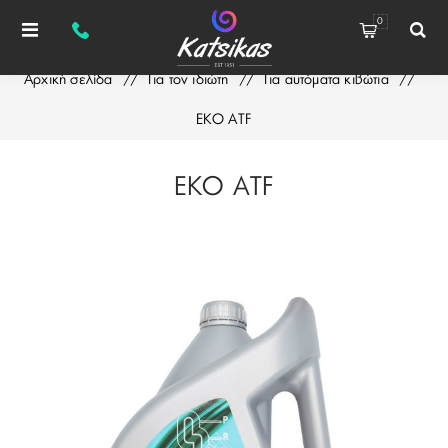
0
Αρχική σελίδα
/
Για τον ιδιώτη
/
Για αυτόματα κιβώτια
/
ΕΚΟ ATF
ΕΚΟ ATF